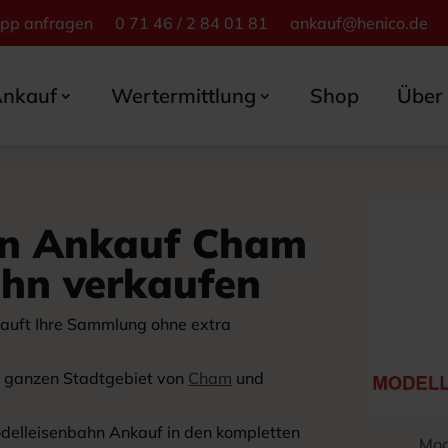
App anfragen
0 71 46 / 2 84 01 81
ankauf@henico.de
nkauf
Wertermittlung
Shop
Über
hn Ankauf Cham
ahn verkaufen
auft Ihre Sammlung ohne extra
im ganzen Stadtgebiet von
Cham
und
delleisenbahn Ankauf in den kompletten
Mod