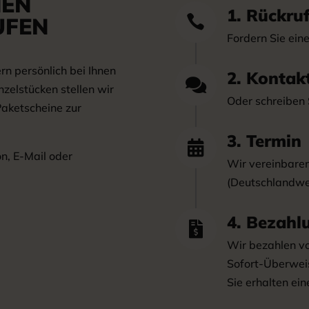
NEN
1. Rückru
UFEN

Fordern Sie ein
 persönlich bei Ihnen
2. Kontak

zelstücken stellen wir
Oder schreiben 
Paketscheine zur
3. Termin

on, E-Mail oder
Wir vereinbaren
(Deutschlandwe
4. Bezahl

Wir bezahlen vo
Sofort-Überwei
Sie erhalten ein