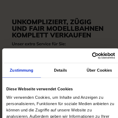
UNKOMPLIZIERT, ZÜGIG
UND FAIR MODELLBAHNEN
KOMPLETT VERKAUFEN
Unser extra Service für Sie:
Bei größeren Sammlungen kommen wir gern
persönlich bei Ihnen vorbei. Bei kleineren
Sammlungen und Einzelstücken stellen wir
Zustimmung
Details
Über Cookies
Ihnen das Versandmaterial und bezahlte
Paketscheine zur Verfügung.
Diese Webseite verwendet Cookies
Kontaktieren Sie uns noch heute per Telefon, E-
Wir verwenden Cookies, um Inhalte und Anzeigen zu
Mail oder Kontaktformular!
personalisieren, Funktionen für soziale Medien anbieten zu
können und die Zugriffe auf unsere Website zu
analysieren. Außerdem geben wir Informationen zu Ihrer