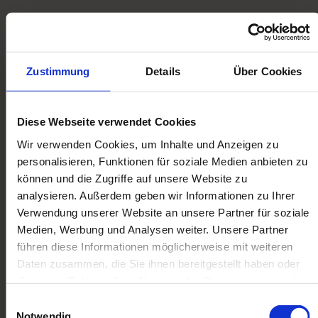
Zustimmung
Details
Über Cookies
UNKOMPLIZIERT, ZÜGIG
Diese Webseite verwendet Cookies
UND FAIR MODELLBAHNEN
Wir verwenden Cookies, um Inhalte und Anzeigen zu
KOMPLETT VERKAUFEN
personalisieren, Funktionen für soziale Medien anbieten zu
Unser extra Service für Sie:
können und die Zugriffe auf unsere Website zu
Bei größeren Sammlungen kommen wir gern
analysieren. Außerdem geben wir Informationen zu Ihrer
Verwendung unserer Website an unsere Partner für soziale
persönlich bei Ihnen vorbei. Bei kleineren
Medien, Werbung und Analysen weiter. Unsere Partner
Sammlungen und Einzelstücken stellen wir
führen diese Informationen möglicherweise mit weiteren
Ihnen das Versandmaterial und bezahlte
Daten zusammen, die Sie ihnen bereitgestellt haben oder
Paketscheine zur Verfügung.
die sie im Rahmen Ihrer Nutzung der Dienste gesammelt
haben. Sie geben Einwilligung zu unseren Cookies, wenn
Kontaktieren Sie uns noch heute per Telefon, E-
Einwilligungsauswahl
Sie unsere Webseite weiterhin nutzen.
Notwendig