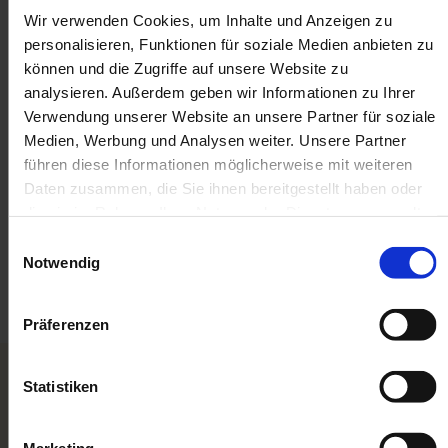
Modelleisenbahn-Verkauf der richtige
Wir verwenden Cookies, um Inhalte und Anzeigen zu
Ansprechpartner.
personalisieren, Funktionen für soziale Medien anbieten zu
können und die Zugriffe auf unsere Website zu
Dabei ist es nicht relevant, ob diese aus einem
analysieren. Außerdem geben wir Informationen zu Ihrer
Nachlass, einer Geschäftsauflösung oder aus
Verwendung unserer Website an unsere Partner für soziale
privatem Besitz stammen. Wir kaufen
Medien, Werbung und Analysen weiter. Unsere Partner
regelmäßig Modellbahnen und Zubehör zum
führen diese Informationen möglicherweise mit weiteren
guten Preis. Wenn Sie eine Modellbahn
Daten zusammen, die Sie ihnen bereitgestellt haben oder
Sammlung oder Einzelstücke geerbt haben,
die sie im Rahmen Ihrer Nutzung der Dienste gesammelt
haben. Sie geben Einwilligung zu unseren Cookies, wenn
kontaktieren Sie uns gern!
Einwilligungsauswahl
Sie unsere Webseite weiterhin nutzen.
Notwendig
Präferenzen
Statistiken
UNKOMPLIZIERT, ZÜGIG