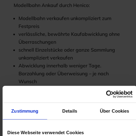
Modellbahn Ankauf durch Henico:
Modellbahn verkaufen unkompliziert zum
Festpreis
verlässliche, bewährte Kaufabwicklung ohne
Überraschungen
schnell Einzelstücke oder ganze Sammlung
unkompliziert verkaufen
Abwicklung innerhalb weniger Tage.
Barzahlung oder Überweisung – je nach
Wunsch
Familienbetrieb mit Tradition
Wir von Henico kaufen Ihre Loks,
Personenwagen, Güterwagen und Zubehör.
Zustimmung
Details
Über Cookies
Sowohl vom Modellbahner wie auch vom
Sammler und Liebhaber. Aber auch für Erben
und Erbengemeinschaften sind wir beim
Diese Webseite verwendet Cookies