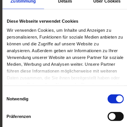
Zustimmung
Details
Über Cookies
Diese Webseite verwendet Cookies
UNKOMPLIZIERT, ZÜGIG
UND FAIR MODELLBAHNEN
Wir verwenden Cookies, um Inhalte und Anzeigen zu
KOMPLETT VERKAUFEN
personalisieren, Funktionen für soziale Medien anbieten zu
können und die Zugriffe auf unsere Website zu
Unser extra Service für Sie:
analysieren. Außerdem geben wir Informationen zu Ihrer
Bei größeren Sammlungen kommen wir gern
Verwendung unserer Website an unsere Partner für soziale
persönlich bei Ihnen vorbei. Bei kleineren
Medien, Werbung und Analysen weiter. Unsere Partner
Sammlungen und Einzelstücken stellen wir
führen diese Informationen möglicherweise mit weiteren
Ihnen das Versandmaterial und bezahlte
Daten zusammen, die Sie ihnen bereitgestellt haben oder
die sie im Rahmen Ihrer Nutzung der Dienste gesammelt
Paketscheine zur Verfügung.
haben. Sie geben Einwilligung zu unseren Cookies, wenn
Einwilligungsauswahl
Kontaktieren Sie uns noch heute per Telefon, E-
Sie unsere Webseite weiterhin nutzen.
Notwendig
Mail oder Kontaktformular!
Präferenzen