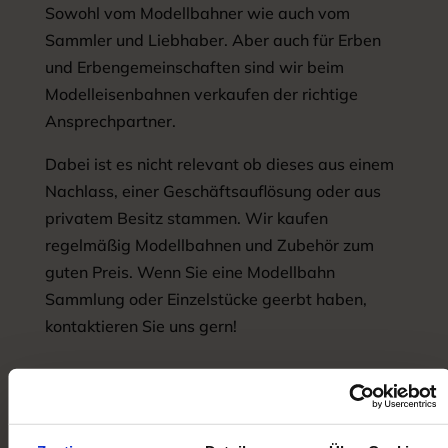
Sowohl vom Modellbahner wie auch vom
Sammler und Liebhaber. Aber auch für Erben
und Erbengemeinschaften sind wir beim
Modelleisenbahnen verkaufen der richtige
Ansprechpartner.
Dabei ist es nicht relevant ob dieses aus einem
Nachlass, einer Geschäftsauflösung oder aus
privatem Besitz stammen. Wir kaufen
regelmäßig Modellbahnen und Zubehör zum
guten Preis. Wenn Sie eine Modellbahn
Sammlung oder Einzelstücke geerbt haben,
kontaktieren Sie uns gern!