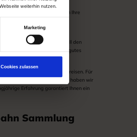
auf bei Henico
Webseite weiterhin nutzen.
gutachten wir sehr gerne auch Ihre
Marketing
leicht ist, sich von seiner
alten wir individuell jeden Fall den
uf so, dass beide Seiten ein gutes
Cookies zulassen
rktüblichen Eisenbahn Ankauf Preisen. Für
leisenbahn Anlage. Bei Henico haben wir
gjährige Erfahrung garantiert Ihnen ein
lbahn Sammlung