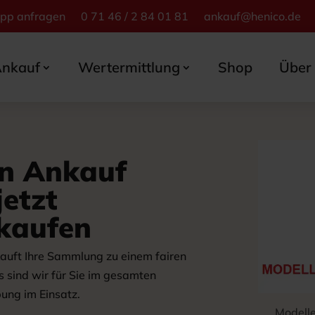
App anfragen
0 71 46 / 2 84 01 81
ankauf@henico.de
nkauf
Wertermittlung
Shop
Über
hn Ankauf
etzt
kaufen
auft Ihre Sammlung zu einem fairen
s sind wir für Sie im gesamten
ng im Einsatz.
Modell