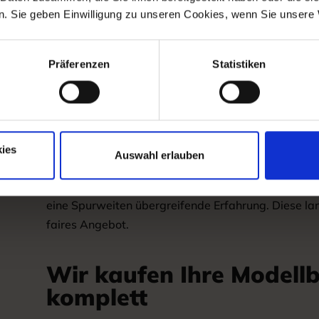
Unkomplizierter Modellbahn Ank
. Sie geben Einwilligung zu unseren Cookies, wenn Sie unsere 
Als Familienunternehmen für Modelleisenbahnen be
Modelleisenbahnen. Und das auch in Ihrer Region.
Präferenzen
Statistiken
Wir wissen, dass es für den einen oder anderen nicht 
Modelleisenbahn oder Anlage zu trennen. Daher gest
Modellbahn-Ankauf bzw. den Modelleisenbahn-Verka
Gefühl dabei haben.
ies
Auswahl erlauben
Gern erstellen wir Ihnen ein faires Angebot mit ma
Ihre Loks und Personenwagen bis zur großen Model
eine Spurweiten übergreifende Erfahrung. Diese lan
faires Angebot.
Wir kaufen Ihre Model
komplett