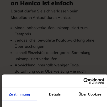
an Henico ist einfach
Darauf dürfen Sie sich verlassen beim
Modellbahn Ankauf durch Henico:
Modellbahn verkaufen unkompliziert zum
Festpreis
verlässliche, bewährte Kaufabwicklung ohne
Überraschungen
schnell Einzelstücke oder ganze Sammlung
unkompliziert verkaufen
Abwicklung innerhalb weniger Tage.
Barzahlung oder Überweisung – je nach
Wunsch
Familienbetrieb mit Tradition
Wir von Henico kaufen Ihre Loks,
Zustimmung
Details
Über Cookies
Personenwagen, Güterwagen und Zubehör.
Sowohl vom Modellbahner wie auch vom