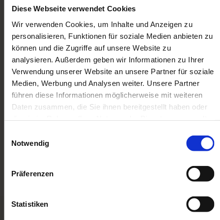
Sammler und Liebhaber. Aber auch für Erben
Diese Webseite verwendet Cookies
und Erbengemeinschaften sind wir beim
Wir verwenden Cookies, um Inhalte und Anzeigen zu
Modelleisenbahn-Verkauf der richtige
personalisieren, Funktionen für soziale Medien anbieten zu
Ansprechpartner.
können und die Zugriffe auf unsere Website zu
analysieren. Außerdem geben wir Informationen zu Ihrer
Dabei ist es nicht relevant, ob diese aus einem
Verwendung unserer Website an unsere Partner für soziale
Nachlass, einer Geschäftsauflösung oder aus
Medien, Werbung und Analysen weiter. Unsere Partner
privatem Besitz stammen. Wir kaufen
führen diese Informationen möglicherweise mit weiteren
regelmäßig Modellbahnen und Zubehör zum
Daten zusammen, die Sie ihnen bereitgestellt haben oder
guten Preis. Wenn Sie eine Modellbahn
die sie im Rahmen Ihrer Nutzung der Dienste gesammelt
haben. Sie geben Einwilligung zu unseren Cookies, wenn
Sammlung oder Einzelstücke geerbt haben,
Einwilligungsauswahl
Sie unsere Webseite weiterhin nutzen.
Notwendig
kontaktieren Sie uns gern!
Präferenzen
Statistiken