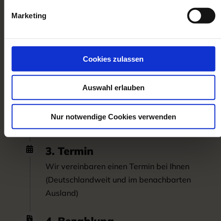
So einfach ist es:
Marketing
1. Rückruf

Fordern Sie einen Rückruf an Telefon
Cookies zulassen
0 71 46 / 2 84 01 81
Auswahl erlauben
2. Kontaktformular

Oder schreiben Sie uns direkt über unser
Nur notwendige Cookies verwenden
Kontaktformular
3. Termin

Wir vereinbaren einen Termin bei Ihnen
(Deutschlandweit und im benachbarten
Ausland)
4. Bezahlung
