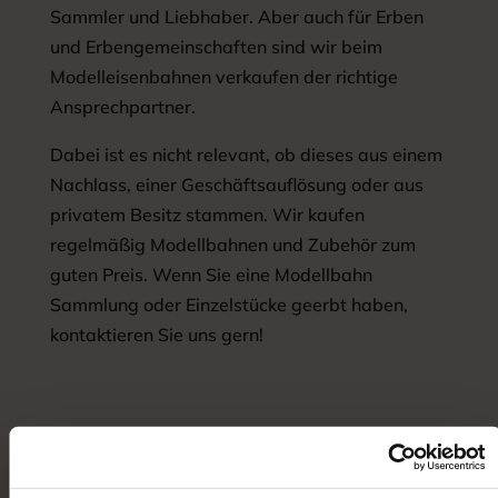
Sammler und Liebhaber. Aber auch für Erben
und Erbengemeinschaften sind wir beim
Modelleisenbahnen verkaufen der richtige
Ansprechpartner.
Dabei ist es nicht relevant, ob dieses aus einem
Nachlass, einer Geschäftsauflösung oder aus
privatem Besitz stammen. Wir kaufen
regelmäßig Modellbahnen und Zubehör zum
guten Preis. Wenn Sie eine Modellbahn
Sammlung oder Einzelstücke geerbt haben,
kontaktieren Sie uns gern!