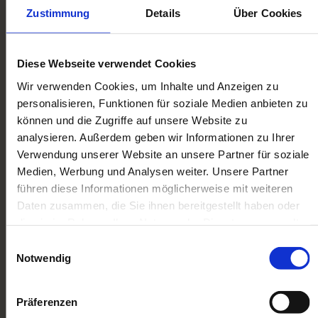
Zustimmung
Details
Über Cookies
UNKOMPLIZIERT, ZÜGIG
UND FAIR MODELLBAHNEN
Diese Webseite verwendet Cookies
KOMPLETT VERKAUFEN
Wir verwenden Cookies, um Inhalte und Anzeigen zu
Unser extra Service für Sie:
personalisieren, Funktionen für soziale Medien anbieten zu
Bei größeren Sammlungen kommen wir gern
können und die Zugriffe auf unsere Website zu
analysieren. Außerdem geben wir Informationen zu Ihrer
persönlich bei Ihnen vorbei. Bei kleineren
Verwendung unserer Website an unsere Partner für soziale
Sammlungen und Einzelstücken stellen wir
Medien, Werbung und Analysen weiter. Unsere Partner
Ihnen das Versandmaterial und bezahlte
führen diese Informationen möglicherweise mit weiteren
Paketscheine zur Verfügung.
Daten zusammen, die Sie ihnen bereitgestellt haben oder
die sie im Rahmen Ihrer Nutzung der Dienste gesammelt
Kontaktieren Sie uns noch heute per Telefon, E-
haben. Sie geben Einwilligung zu unseren Cookies, wenn
Einwilligungsauswahl
Mail oder Kontaktformular!
Sie unsere Webseite weiterhin nutzen.
Notwendig
Präferenzen
So einfach ist es: