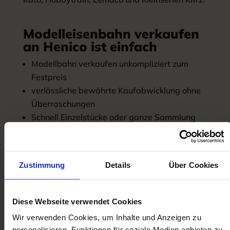
Modelleisenbahn verkaufen
an Henico ist einfach
Modellbahn verkaufen unkompliziert zum
Festpreis
verlässliche bewährte Kaufabwicklung ohne
Überraschungen
Schnell Einzelstücke oder ganze Sammlung
unkompliziert verkaufen
Abwicklung innerhalb weniger Tage.
Barzahlung oder Übeweisung – je nach
Zustimmung
Details
Über Cookies
Wunsch
Familienbetrieb mit Tradition
Wir von Henico kaufen Ihre Loks,
Diese Webseite verwendet Cookies
Personenwagen, Güterwagen und Zubehör.
Wir verwenden Cookies, um Inhalte und Anzeigen zu
Sowohl vom Modellbahner wie auch vom
personalisieren, Funktionen für soziale Medien anbieten zu