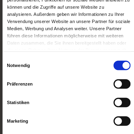
Sammler und Liebhaber.
können und die Zugriffe auf unsere Website zu
analysieren. Außerdem geben wir Informationen zu Ihrer
Verwendung unserer Website an unsere Partner für soziale
Medien, Werbung und Analysen weiter. Unsere Partner
führen diese Informationen möglicherweise mit weiteren
Daten zusammen, die Sie ihnen bereitgestellt haben oder
die sie im Rahmen Ihrer Nutzung der Dienste gesammelt
haben. Sie geben Einwilligung zu unseren Cookies, wenn
Einwilligungsauswahl
UNKOMPLIZIERT, ZÜGIG
Sie unsere Webseite weiterhin nutzen.
Notwendig
UND FAIR MODELLBAHNEN
KOMPLETT VERKAUFEN
Präferenzen
Unser extra Service für Sie:
Bei größeren Sammlungen kommen wir gern
Statistiken
persönlich bei Ihnen vorbei. Bei kleineren
Sammlungen und Einzelstücken stellen wir
Marketing
Ihnen das Versandmaterial und bezahlte
Paketscheine zur Verfügung.