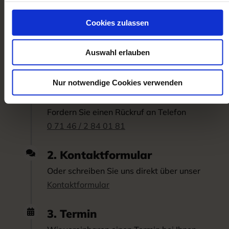
Kontaktieren Sie uns noch heute per Telefon, E-
Cookies zulassen
Mail oder Kontaktformular!
Auswahl erlauben
So einfach ist es:
Nur notwendige Cookies verwenden
1. Rückruf

Fordern Sie einen Rückruf an Telefon
0 71 46 / 2 84 01 81
2. Kontaktformular

Oder schreiben Sie uns direkt über unser
Kontaktformular
3. Termin
