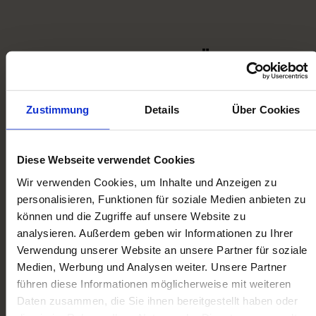
UNKOMPLIZIERT, ZÜGIG
UND FAIR MODELLBAHNEN
KOMPLETT VERKAUFEN
Zustimmung
Details
Über Cookies
Unser extra Service für Sie:
Bei größeren Sammlungen kommen wir gern
persönlich bei Ihnen vorbei. Bei kleineren
Diese Webseite verwendet Cookies
Sammlungen und Einzelstücken stellen wir
Wir verwenden Cookies, um Inhalte und Anzeigen zu
Ihnen das Versandmaterial und bezahlte
personalisieren, Funktionen für soziale Medien anbieten zu
Paketscheine zur Verfügung.
können und die Zugriffe auf unsere Website zu
analysieren. Außerdem geben wir Informationen zu Ihrer
Kontaktieren Sie uns noch heute per Telefon, E-
Verwendung unserer Website an unsere Partner für soziale
Mail oder Kontaktformular!
Medien, Werbung und Analysen weiter. Unsere Partner
führen diese Informationen möglicherweise mit weiteren
Daten zusammen, die Sie ihnen bereitgestellt haben oder