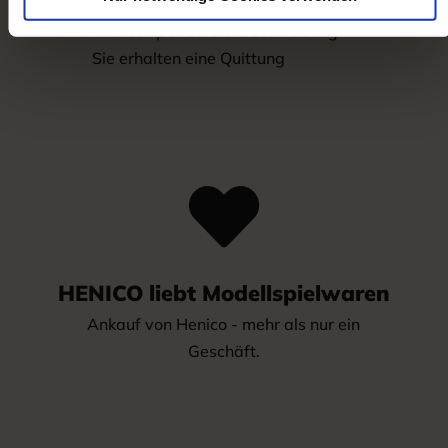
Wir bezahlen vor Ort in BAR. Oder auf
Wunsch per Sofort-Überweisung.
Sie erhalten eine Quittung

HENICO liebt Modellspielwaren
Ankauf von Henico - mehr als nur ein
Geschäft.