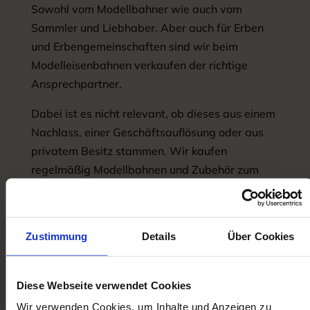
Sowohl vom Modellbahner wie auch vom
Sammler und Liebhaber. Aber auch für Erben
und Erbengemeinschaften sind wir beim
Modelleisenbahnen verkaufen der richtige
Ansprechpartner.
Dabei ist es nicht relevant, ob dieses aus einem
Nachlass, einer Geschäftsauflösung oder aus
privatem Besitz stammen. Wir kaufen
regelmäßig Modellbahnen und Zubehör zum
guten Preis. Wenn Sie eine Modellbahn
Sammlung oder Einzelstücke geerbt haben,
kontaktieren Sie uns gern!
Zustimmung
Details
Über Cookies
Diese Webseite verwendet Cookies
Wir verwenden Cookies, um Inhalte und Anzeigen zu