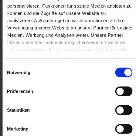
personalisieren, Funktionen für soziale Medien anbieten zu
können und die Zugriffe auf unsere Website zu
analysieren. Außerdem geben wir Informationen zu Ihrer
UNKOMPLIZIERT, ZÜGIG
Verwendung unserer Website an unsere Partner für soziale
UND FAIR MODELLBAHNEN
Medien, Werbung und Analysen weiter. Unsere Partner
KOMPLETT VERKAUFEN
führen diese Informationen möglicherweise mit weiteren
Daten zusammen, die Sie ihnen bereitgestellt haben oder
Unser extra Service für Sie:
die sie im Rahmen Ihrer Nutzung der Dienste gesammelt
Bei größeren Sammlungen kommen wir gern
haben. Sie geben Einwilligung zu unseren Cookies, wenn
Einwilligungsauswahl
persönlich bei Ihnen vorbei. Bei kleineren
Sie unsere Webseite weiterhin nutzen.
Notwendig
Sammlungen und Einzelstücken stellen wir
Ihnen das Versandmaterial und bezahlte
Paketscheine zur Verfügung.
Präferenzen
Kontaktieren Sie uns noch heute per Telefon, E-
Statistiken
Mail oder Kontaktformular!
Marketing