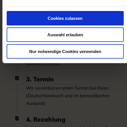
So einfach ist es:
1. Rückruf

Cookies zulassen
Fordern Sie einen Rückruf an Telefon
0 71 46 / 2 84 01 81
Auswahl erlauben
2. Kontaktformular

Nur notwendige Cookies verwenden
Oder schreiben Sie uns direkt über unser
Kontaktformular
3. Termin

Wir vereinbaren einen Termin bei Ihnen
(Deutschlandweit und im benachbarten
Ausland)
4. Bezahlung
