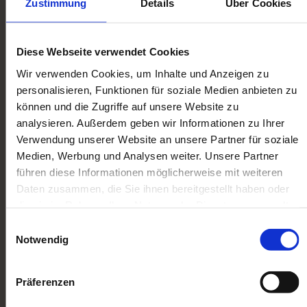
Zustimmung
Details
Über Cookies
UNKOMPLIZIERT, ZÜGIG
UND FAIR MODELLBAHNEN
KOMPLETT VERKAUFEN
Diese Webseite verwendet Cookies
Wir verwenden Cookies, um Inhalte und Anzeigen zu
Unser extra Service für Sie:
personalisieren, Funktionen für soziale Medien anbieten zu
Bei größeren Sammlungen kommen wir gern
können und die Zugriffe auf unsere Website zu
persönlich bei Ihnen vorbei. Bei kleineren
analysieren. Außerdem geben wir Informationen zu Ihrer
Sammlungen und Einzelstücken stellen wir
Verwendung unserer Website an unsere Partner für soziale
Ihnen das Versandmaterial und bezahlte
Medien, Werbung und Analysen weiter. Unsere Partner
Paketscheine zur Verfügung.
führen diese Informationen möglicherweise mit weiteren
Daten zusammen, die Sie ihnen bereitgestellt haben oder
Kontaktieren Sie uns noch heute per Telefon, E-
die sie im Rahmen Ihrer Nutzung der Dienste gesammelt
Mail oder Kontaktformular!
haben. Sie geben Einwilligung zu unseren Cookies, wenn
Einwilligungsauswahl
Sie unsere Webseite weiterhin nutzen.
Notwendig
So einfach ist es:
Präferenzen
1. Rückruf
