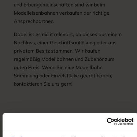
und Erbengemeinschaften sind wir beim
Modelleisenbahnen verkaufen der richtige
Ansprechpartner.
Dabei ist es nicht relevant, ob dieses aus einem
Nachlass, einer Geschäftsauflösung oder aus
privatem Besitz stammen. Wir kaufen
regelmäßig Modellbahnen und Zubehör zum
guten Preis. Wenn Sie eine Modellbahn
Sammlung oder Einzelstücke geerbt haben,
kontaktieren Sie uns gern!