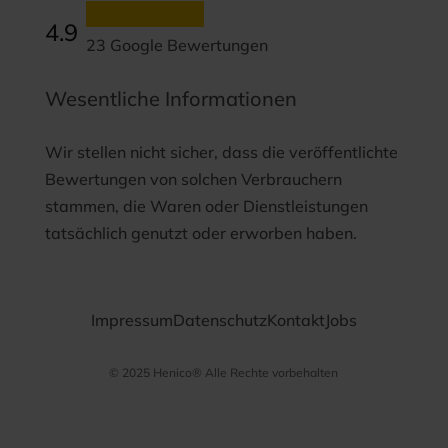
4.9
23 Google Bewertungen
Wesentliche Informationen
Wir stellen nicht sicher, dass die veröffentlichte
Bewertungen von solchen Verbrauchern
stammen, die Waren oder Dienstleistungen
tatsächlich genutzt oder erworben haben.
Datenschutz­
Impressum
Datenschutz
Kontakt
Jobs
bestimmungen
© 2025 Henico® Alle Rechte vorbehalten