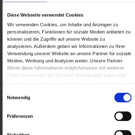
Fachwissen, um unsere anspruchsvollen Kunden
kompetent zu beraten und komplexe Sortimente
Diese Webseite verwendet Cookies
zu verwalten.
Wir verwenden Cookies, um Inhalte und Anzeigen zu
personalisieren, Funktionen für soziale Medien anbieten zu
Darum geht es:
Spezialisierte Fachberatung
können und die Zugriffe auf unsere Website zu
und Sortimentspflege.
analysieren. Außerdem geben wir Informationen zu Ihrer
Unsere Anforderungen:
Tiefgehende
Verwendung unserer Website an unsere Partner für soziale
Kenntnisse im Bereich
Medien, Werbung und Analysen weiter. Unsere Partner
Modellbau/Modellbahn.
führen diese Informationen möglicherweise mit weiteren
Daten zusammen, die Sie ihnen bereitgestellt haben oder
die sie im Rahmen Ihrer Nutzung der Dienste gesammelt
Details zu unseren offenen Stellen finden Sie
haben. Sie geben Einwilligung zu unseren Cookies, wenn
Einwilligungsauswahl
auf unserem
Portal bei der Arbeitsagentur
Sie unsere Webseite weiterhin nutzen.
Notwendig
Präferenzen
Statistiken