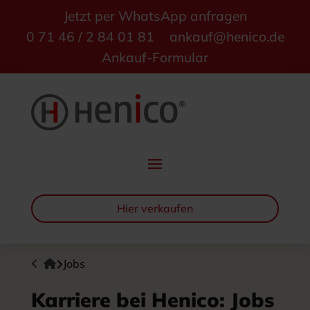
Jetzt per WhatsApp anfragen
0 71 46 / 2 84 01 81
ankauf@henico.de
Ankauf-Formular
Hier verkaufen
Startseite
Jobs
Karriere bei Henico: Jobs